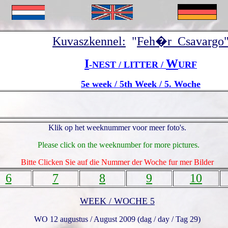
Kuvaszkennel:
"
Feh�r Csavargo
I
W
-NEST / LITTER /
URF
5e week / 5th Week / 5. Woche
Klik op het weeknummer voor meer foto's.
Please click on the weeknumber for more pictures.
Bitte Clicken Sie auf die Nummer der Woche fur mer Bilder
6
7
8
9
10
WEEK / WOCHE 5
WO 12 augustus / August 2009 (dag / day / Tag 29)