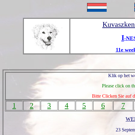
Kuvaszken
I
-NE
11e wee
Klik op het w
Please click on t
Bitte Clicken Sie auf
1
2
3
4
5
6
7
WEE
23 Septem