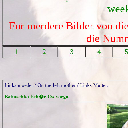
week
Fur merdere Bilder von die
die Numm
1
2
3
4
Links moeder / On the left mother / Links Mutter:
Babuschka Feh�r Csavargo