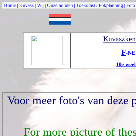
Home
|
Kuvasz
|
Wij
|
Onze honden
|
Toekomst / Fokplanning
|
Foto
Kuvaszken
F
-NE
10e week
Voor meer foto's van deze
For more picture of thes